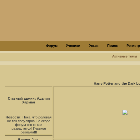
Форум
Ученики
Устав
Поиск
Регист
Активные темы
Harry Potter and the Dark L
Главный админ: Аделия
Харман
Новости:
Пока, что ролевая
не так популярна, но скоро
форум ого-го как
разрастется! Главное
реклама!!!
Время:
День