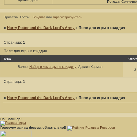
Погода:
Солнечно
Приветик, Гость!
Войдите
или
зарегистрируйтесь
.
»
Harry Potter and the Dark Lord's Army
»
Поле для игры в квиддич
Страница:
1
Поле для игры в квиддич
Тема
Отве
Важно:
Набор в команды по квиддичу
Аделия Харман
3
Страница:
1
»
Harry Potter and the Dark Lord's Army
»
Поле для игры в квиддич
Наш баннер:
Голосуем за наш форум, обязательно!!