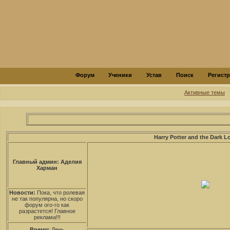
Форум
Ученики
Устав
Поиск
Регист
Активные темы
Harry Potter and the Dark L
Главный админ: Аделия
Харман
Новости:
Пока, что ролевая
не так популярна, но скоро
форум ого-го как
разрастется! Главное
реклама!!!
Время:
День