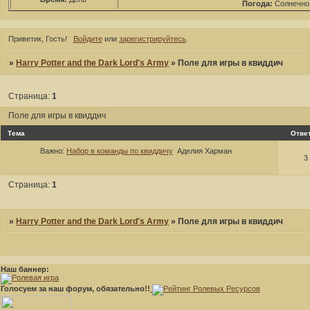
Погода:
Солнечно
Приветик, Гость!
Войдите
или
зарегистрируйтесь
.
»
Harry Potter and the Dark Lord's Army
»
Поле для игры в квиддич
Страница:
1
Поле для игры в квиддич
Тема
Отве
Важно:
Набор в команды по квиддичу
Аделия Харман
3
Страница:
1
»
Harry Potter and the Dark Lord's Army
»
Поле для игры в квиддич
Наш баннер:
Голосуем за наш форум, обязательно!!