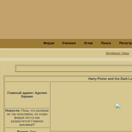
Форум
Ученики
Устав
Поиск
Регист
Активные темы
Harry Potter and the Dark L
Главный админ: Аделия
Харман
Новости:
Пока, что ролевая
не так популярна, но скоро
форум ого-го как
разрастется! Главное
реклама!!!
Время:
День