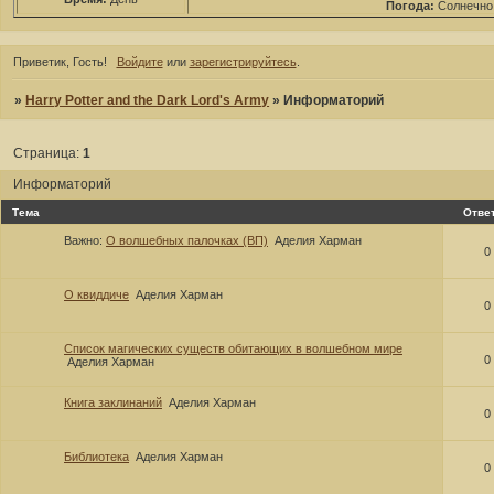
Погода:
Солнечно
Приветик, Гость!
Войдите
или
зарегистрируйтесь
.
»
Harry Potter and the Dark Lord's Army
»
Информаторий
Страница:
1
Информаторий
Тема
Отве
Важно:
О волшебных палочках (ВП)
Аделия Харман
0
О квиддиче
Аделия Харман
0
Список магических существ обитающих в волшебном мире
0
Аделия Харман
Книга заклинаний
Аделия Харман
0
Библиотека
Аделия Харман
0