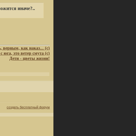
ложится иначе?..
 верным, как наказ... (с)
с юга, это ветер смута (с)
Дети - цветы жизни!
создать бесплатный форум