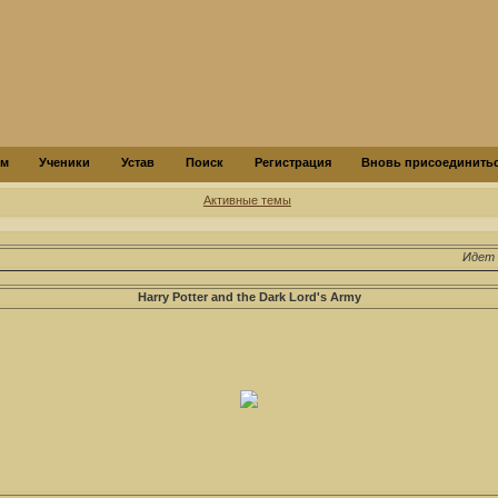
ум
Ученики
Устав
Поиск
Регистрация
Вновь присоединитьс
Активные темы
Идет н
Harry Potter and the Dark Lord's Army