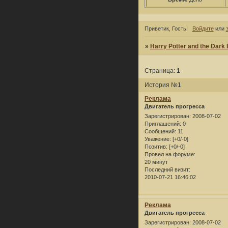
Приветик, Гость!
Войдите
или
»
Harry Potter and the Dark
Страница:
1
История №1
Реклама
Двигатель прогресса
Зарегистрирован
: 2008-07-02
Приглашений:
0
Сообщений:
11
Уважение:
[+0/-0]
Позитив:
[+0/-0]
Провел на форуме:
20 минут
Последний визит:
2010-07-21 16:46:02
Реклама
Двигатель прогресса
Зарегистрирован
: 2008-07-02