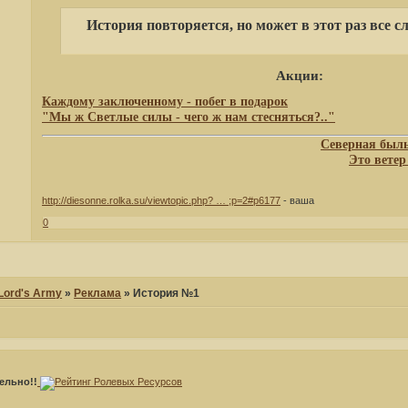
История повторяется, но может в этот раз все с
Акции:
Каждому заключенному - побег в подарок
"Мы ж Светлые силы - чего ж нам стесняться?.."
Северная быль,
Это ветер 
http://diesonne.rolka.su/viewtopic.php? … ;p=2#p6177
- ваша
0
 Lord's Army
»
Реклама
»
История №1
ельно!!