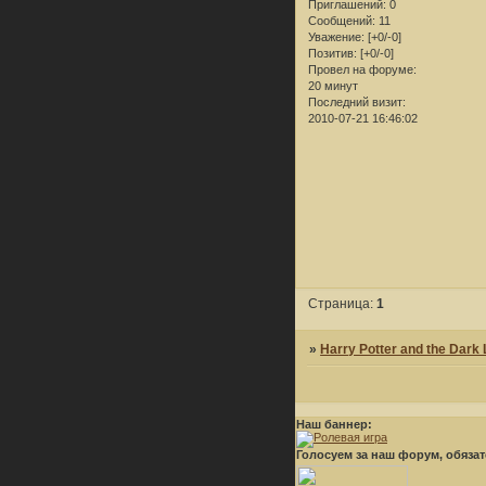
Приглашений:
0
Сообщений:
11
Уважение:
[+0/-0]
Позитив:
[+0/-0]
Провел на форуме:
20 минут
Последний визит:
2010-07-21 16:46:02
Страница:
1
»
Harry Potter and the Dark
Наш баннер:
Голосуем за наш форум, обязат