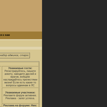
я к нам
абор админов, старосты школы и факультетов.
Уважаемые гости:
Регистрируйтесь, пишите
анкету, заводите друзей и
врагов, вобщем
наслаждайтесь прелестями
жизни! Если есть какие-то
вопросы админам в ЛС
Уважаемые участники:
Рекламте форум активнее.
Реклама - залог успеха.
Реклама на форуме: Ник: