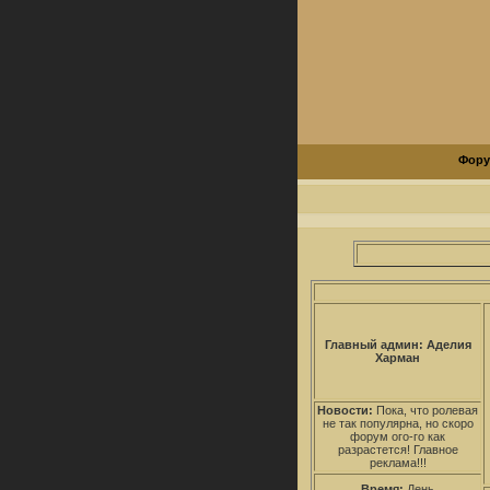
Фор
Главный админ: Аделия
Харман
Новости:
Пока, что ролевая
не так популярна, но скоро
форум ого-го как
разрастется! Главное
реклама!!!
Время:
День