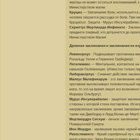
жертвы не может остаться воспоминаний, к
Министерством магии.
Круцио
— Заклинание боли, используется 
человек лишается рассудка от боли. При н
Круциатус. Защита - Мурус Инсуперабилис
Скриптус Мортморде Инфините
- Заклин
предмете (первый, кто дотронется до прок
Министерством Магии!
Древние заклинания и заклинания не из
Левикорпус
- Подвешивает противника вве
Рональду Уизли и Гермионе Грейнджер).
Легилименс
— Ментальное, контактное на 
навыком Оклюменции. (Известно только пе
Либеракорпус
- Снимает действие заклина
Малеус Малефикарум
- это заклинание не
противник выплескивает положительный зар
мага, то это на время лишит его возможнос
Мориану Ольбургу).
Мурус Инсуперабилис
- защитное заклина
стороны с которой стена поставлена. Исчез
направленные заклинания, кроме заклинан
таким как Дамблдор и Лорд Волан-де-Морт)
Мортмордре Сигнум
- личное заклинание 
Пожирателей Смерти
Мон Мордре
- заклинание вызова черной 
Ривестименто
- Яркий серебряный луч, со
мало известно. Чары Брони создают вокруг 