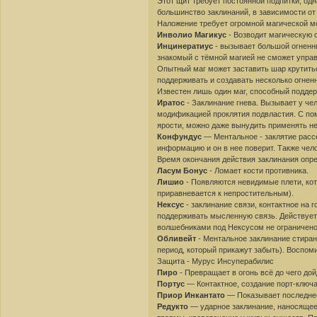
Этот щит требует постоянной подпитки, од
большинство заклинаний, в зависимости от 
Наложение требует огромной магической м
Инволио Магикус
- Возводит магическую с
Инцинератиус
- вызывает большой огненны
знакомый с тёмной магией не сможет управ
Опытный маг может заставить шар крутитьс
поддерживать и создавать несколько огнен
Известен лишь один маг, способный поддер
Иратос
- Заклинание гнева. Вызывает у че
модификацией проклятия подвластия. С по
ярости, можно даже вынудить применять н
Конфундус
— Ментальное - заклятие расс
информацию и он в нее поверит. Также че
Время окончания действия заклинания опр
Ласум Бонус
- Ломает кости противника.
Лишио
- Появляются невидимые плети, ко
приравневается к непростительным).
Нексус
- заклинание связи, контактное на г
поддерживать мысленную связь. Действует
волшебниками под Нексусом не ограничено
Обливейт
- Ментальное заклинание стиран
период, который прикажут забыть). Воспом
Защита - Мурус Инсуперабилис
Пиро
- Превращает в огонь всё до чего дой
Портус
— Контактное, создание порт-ключ
Приор Инкантато
— Показывает последнее
Редукто
— ударное заклинание, наносящее 