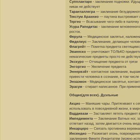
Супплантаре
- заклинание подножки. Идущ
никак не действует
Таранталлегра
— заклинание безудержног
Текстум Арахнио
— паутина выстреивает и
Тергео
— Всасывание чего-либо в палочку 
Усура Рапедитас
- заклинание мгновенного
росток.
Ферула
— Медицинское заклятье, наложен
Фиделиус
— Заклинание, делающее челов
Флагрейт
— Пометка предмета светящимс
Эванеско
— уничтожает ТОЛЬКО предметы 
немагические предметы просто не действу
Экскуро
— Отчищение предмета от грязи
Энгоргио
— Увеличение предмета
Эннервэйт
- контактное заклинание, выра
привести человека в сознание, в том числ
Энхаэмон
- Медицинское заклятье, контакт
Эрасум
- стирает написанное. При примен
Общие(для всех). Дуэльные
Акцио
— Маняшие чары. Притягивают к себе
использовать в повседневной жизни, в мир
Ваддивази
— Заставляет лететь предмет 
Импедимента
— Заклинание Ватных ног, 
отлетает назад, затем двигается очень мед
Инкарцеро
— Связать противника веревка
Инсендио
— Разжигает огонь, повреждения
заклинание Фините Инкантатем (можно испо