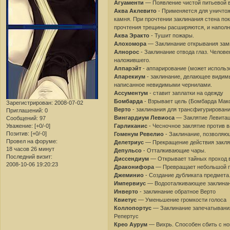
Агуаменти
— Появление чистой питьевой в
Аква Аклевито
- Применяется для уничтож
камня. При прочтении заклинания стена пок
прочтения трещины расширяются, и наполн
Аква Эракто
- Тушит пожары.
Алохомора
— Заклинание открывания замк
Алнорос
- Заклинание отвода глаз. Челове
наложившего.
Аппарэйт
- аппарирование (может использ
Апарекиум
- заклинание, делающее видимы
написанное невидимыми чернилами.
Ассументум
- ставит заплатки на одежду
Бомбарда
- Взрывает цель (Бомбарда Мак
Зарегистрирован
: 2008-07-02
Верто
- заклинания для трансфигурировани
Приглашений:
0
Вингардиум Левиоса
— Заклятие Левитаци
Сообщений:
97
Уважение:
[+0/-0]
Гарликанис
- Чесночное заклятие против 
Позитив:
[+0/-0]
Гоменум Ревелио
- Заклинание, позволяю
Провел на форуме:
Делетриус
— Прекращение действия закля
18 часов 26 минут
Депульсо
- Отталкивающие чары.
Последний визит:
Диссендиум
— Открывает тайных проход в 
2008-10-06 19:20:23
Драконифора
— Превращает небольшой пр
Джеминио
- Создание дубликата предмета
Импервиус
— Водооталкивающее заклина
Инверто
- заклинание обратное Верто
Квиетус
— Уменьшение громкости голоса
Коллопортус
— Заклинание запечатывания
Репертус
Крео Аурум
— Вихрь. Способен сбить с ног