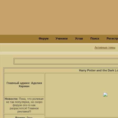
Форум
Ученики
Устав
Поиск
Регист
Активные темы
Harry Potter and the Dark L
Главный админ: Аделия
Харман
Новости:
Пока, что ролевая
не так популярна, но скоро
форум ого-го как
разрастется! Главное
реклама!!!
Время:
День