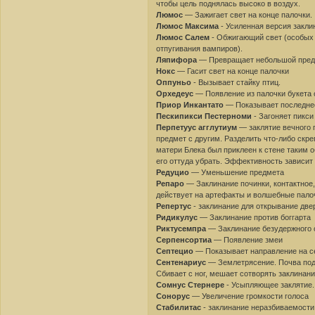
чтобы цель поднялась высоко в воздух.
Люмос
— Зажигает свет на конце палочки.
Люмос Максима
- Усиленная версия закли
Люмос Салем
- Обжигающий свет (особых 
отпугивания вампиров).
Ляпифора
— Превращает небольшой предм
Нокс
— Гасит свет на конце палочки
Оппуньо
- Вызывает стайку птиц.
Орхедеус
— Появление из палочки букета 
Приор Инкантато
— Показывает последнее
Пескипикси Пестерноми
- Загоняет пикси 
Перпетуус агглутиум
— заклятие вечного 
предмет с другим. Разделить что-либо скр
матери Блека был приклеен к стене таким 
его оттуда убрать. Эффективность зависит
Редуцио
— Уменьшение предмета
Репаро
— Заклинание починки, контактное
действует на артефакты и волшебные пало
Репертус
- заклинание для открывание две
Ридикулус
— Заклинание против боггарта
Риктусемпра
— Заклинание безудержного 
Серпенсортиа
— Появление змеи
Септецио
— Показывает направление на с
Сентенариус
— Землетрясение. Почва под 
Сбивает с ног, мешает сотворять заклинани
Сомнус Стернере
- Усыпляющее заклятие.
Сонорус
— Увеличение громкости голоса
Стабилитас
- заклинание неразбиваемости