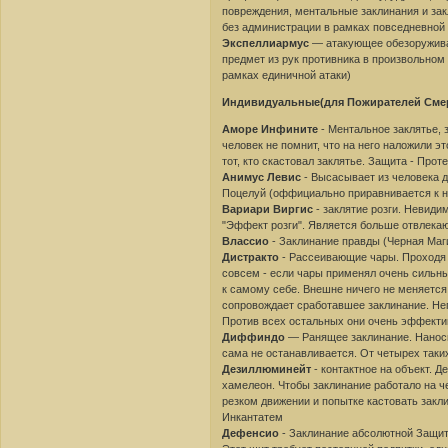
повреждения, ментальные заклинания и за
без администрации в рамках повседневной
Экспеллиармус
— атакующее обезоружив
предмет из рук противника в произвольном
рамках единичной атаки)
Индивидуальные(для Пожирателей Смер
Аморе Инфините
- Ментальное заклятье, 
человек не помнит, что на него наложили 
тот, кто скастовал заклятье. Защита - Про
Анимус Левис
- Высасывает из человека д
Поцелуй (оффициально приравнивается к 
Вариари Виргис
- заклятие розги. Невиди
"Эффект розги". Является больше отвлекаю
Влассио
- Заклинание правды (Черная Маг
Дистракто
- Рассеивающие чары. Проходя ч
совсем - если чары применял очень сильны
к самому себе. Внешне ничего не меняется 
сопровождает сработавшее заклинание. Н
Против всех остальных они очень эффекти
Диффиндо
— Ранящее заклинание. Наносит
сама не останавливается. От четырех таки
Дезиллюминейт
- контактное на объект. Д
хамелеон. Чтобы заклинание работало на че
резком движении и попытке кастовать закл
Инкантатем
Дефенсио
- Заклинание абсолютной Защиты