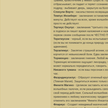
травмы, кровотечение у живых существ. Пр
отбрасыывает, он падает и теряет сознани
подряд - выбивают дверь, закрытую на Кол
Спекули Верто
- насильственно возвращае
Темпус Инхибере
- заклинание останавли
минуты. Действует на всех, кроме волшебни
просто не действует.
Тертиус Окулус
- заклинание "третьего гл
в подписи он пишет время наложения и наз
первом своем сообщении после ЧЕСТНО ПО 
Теритиусом
- черный, если вы испытывает
(если вы не понимаете до конца природу св
админами).
Терзатимус
- Заклятие страшной агонии; с
корчится от невыносимой боли. Едва заклин
Торменцио
- заклинание гниения. Любой ж
Торменцио мгновенно ощущает лихорадку, 
может нормально передвигаться, говорить.
Никакого тумана
- если ваш персонаж к в
час.
Фаэрадикусилус
- Образует огненный круг
(Темная Магия). Защититься можно только п
Фините Магико
- Целиком заставить исчез
волшебных палочек, если разьединить свя
свой период действия. Сильный волшебник 
применимо к любому магическому предмету
отменить его заклинанием "Фините Инканта
Флариус
- Создает невидимый магический щ