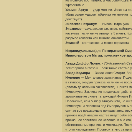
но и самого противника. В массовой схватке
эффективно
Ульмен Артус
— удар молнии. Из конца па
убить одним ударом, обычная же молния пр
действует).
Экспекто Патронум
— Вызов Патронуса
Эксанимо
- удушающее заклятье, действуе
наступает, если ее не отводить 5 минут. К
разрыве контакта или Фините Инкантатем
Эпискей
- контактное на место перелома 
Индивидуальные(для Пожирателей Смерт
Министерством Магии, пожизненное зак
Авада Диффо Люмос
- Убийственный Свет
летит прямо в глаза и... сочетание света с
Авада Кедавра
— Заклинание Смерти. Защ
Империо
— Ментальное заклинание. Подчи
в ступоре, ожидая приказа, если он не посл
(вплоть до атаки на заклинателя). При
Империуса. Заклинание продолжает действо
заклинание не снимет атакующий Фините И
Наложения, чем была у атакующего, но он 
Империус на человека под Империусом мо
случае все предыдущие приказы аннулируют
приказа под Империо жертва ведет себя аб
приказ - ее собственное желание, и она е
обстоятельные причины и мотивации. Посл
что-то накладывали. Проверить, что за пр