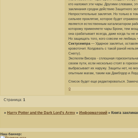
кто наложил эти чары. Другими словами, э
заклинания сродни действию Защитного зел
Непростительные заклятия. Но только в том
сильнее проклятие, которое будет отраже
является естественным катализатором рабо
которому применяете чары Брони, тем мощ
она срабатывает всегда, даже когда ты не 
Но защищать того, кого совсем не любишь 
Сектусемпра
— Ударное заклятье, оставля
кровоточит. Колдовать с такой раной нельз
Снеггу).
Экспелли Висера - сплошная горизонтальна
своем пути, если несколько стоят в горизо
выбрасывает их наружу. Защиты нет, но мо
опытным магам, таким как Дамблдор и Лорд
Список будет еще редактироваться. Замеча
0
Страница:
1
»
Harry Potter and the Dark Lord's Army
»
Информаторий
»
Книга заклина
Наш баннер: