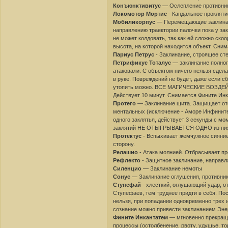
Конъюнктивитус
— Ослепление противник
Локомотор Мортис
- Кандальное прокляти
Мобиликорпус
— Перемещающие заклинание
направлению траектории палочки пока у за
не может колдовать, так как ей сложно ско
высота, на которой находится объект. Сним
Париус Петрус
- Заклинание, строящее сте
Петрификус Тоталус
— заклинание полного
атаковали. С объектом ничего нельзя сдела
в руке. Повреждений не будет, даже если с
утопить можно. ВСЕ МАГИЧЕСКИЕ ВОЗДЕЙ
Действует 10 минут. Снимается Фините Ин
Протего
— Заклинание щита. Защищает ото
ментальных (исключение - Аморе Инфините
одного заклятья, действует 3 секунды с м
заклятий НЕ ОТЫГРЫВАЕТСЯ ОДНО из ни
Протектус
- Вспыхивает жемчужное сияние.
сторону.
Релашио
- Атака молнией. Отбрасывает пр
Рефлекто
- Защитное заклинание, направля
Силенцио
— Заклинание немоты
Сонус
— Заклинание оглушения, противник
Ступефай
- хлесткий, оглушающий удар, от
Ступефаев, тем труднее придти в себя. По
нельзя, при попадании одновременно трех 
сознание можно привести заклинанием Эне
Фините Инкантатем
— мгновенно прекраща
процессы (остолбенение, рвоту, удушье, 