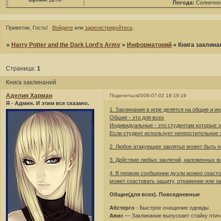
Погода:
Солнечно
Приветик, Гость!
Войдите
или
зарегистрируйтесь
.
»
Harry Potter and the Dark Lord's Army
»
Информаторий
»
Книга заклина
Страница:
1
Книга заклинаний
Аделия Харман
Поделиться
2008-07-02 18:19:19
Я - Админ. И этим все сказано.
1. Заклинания в игре делятся на общие и и
Обшие - это для всех
Индивидуальные - это студентам которые з
Если студент использует непростительное з
2. Любое атакующее заклятье может быть н
3. Действие любых заклятий, наложенных в
4. В первом сообщении дуэли можно скасто
может скастовать защиту, отражение или з
Общие(для всех). Повседневные
Абстерго
- Быстрое очищение одежды.
Авис
— Заклинание выпускает стайку птич