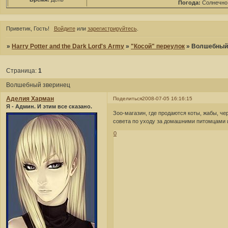
Погода:
Солнечно
Приветик, Гость!
Войдите
или
зарегистрируйтесь
.
»
Harry Potter and the Dark Lord's Army
»
"Косой" переулок
»
Волшебный
Страница:
1
Волшебный зверинец
Аделия Харман
Поделиться
2008-07-05 16:16:15
Я - Админ. И этим все сказано.
Зоо-магазин, где продаются коты, жабы, че
совета по уходу за домашними питомцами 
0