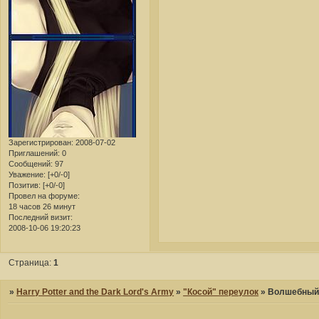
Зарегистрирован
: 2008-07-02
Приглашений:
0
Сообщений:
97
Уважение:
[+0/-0]
Позитив:
[+0/-0]
Провел на форуме:
18 часов 26 минут
Последний визит:
2008-10-06 19:20:23
Страница:
1
»
Harry Potter and the Dark Lord's Army
»
"Косой" переулок
»
Волшебный