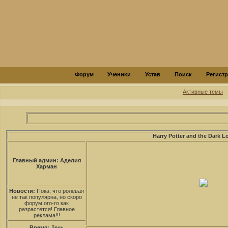
Форум
Ученики
Устав
Поиск
Регист
Активные темы
Harry Potter and the Dark L
Главный админ: Аделия
Харман
Новости:
Пока, что ролевая
не так популярна, но скоро
форум ого-го как
разрастется! Главное
реклама!!!
Время:
День