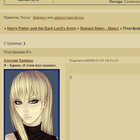
Погода:
Солнечно
Приветик, Гость!
Войдите
или
зарегистрируйтесь
.
»
Harry Potter and the Dark Lord's Army
»
Вокзал Кингс - Кросс
»
Платфор
Страница:
1
Платформа 9¾
Аделия Харман
Поделиться
2008-07-05 16:21:13
Я - Админ. И этим все сказано.
...
0