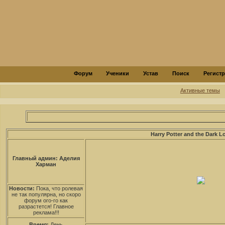
Форум
Ученики
Устав
Поиск
Регист
Активные темы
Harry Potter and the Dark L
Главный админ: Аделия
Харман
Новости:
Пока, что ролевая
не так популярна, но скоро
форум ого-го как
разрастется! Главное
реклама!!!
Время:
День