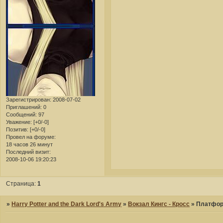
Зарегистрирован
: 2008-07-02
Приглашений:
0
Сообщений:
97
Уважение:
[+0/-0]
Позитив:
[+0/-0]
Провел на форуме:
18 часов 26 минут
Последний визит:
2008-10-06 19:20:23
Страница:
1
»
Harry Potter and the Dark Lord's Army
»
Вокзал Кингс - Кросс
»
Платфор