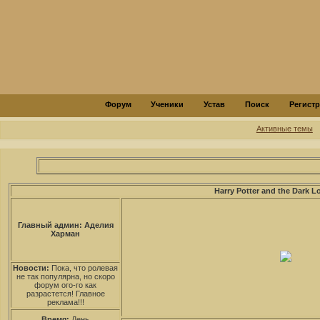
Форум
Ученики
Устав
Поиск
Регист
Активные темы
Harry Potter and the Dark L
Главный админ: Аделия
Харман
Новости:
Пока, что ролевая
не так популярна, но скоро
форум ого-го как
разрастется! Главное
реклама!!!
Время:
День