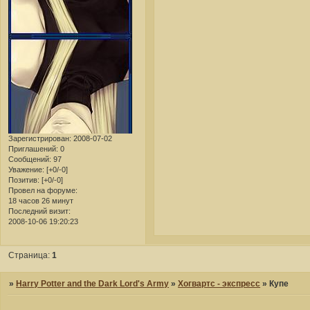
Зарегистрирован
: 2008-07-02
Приглашений:
0
Сообщений:
97
Уважение:
[+0/-0]
Позитив:
[+0/-0]
Провел на форуме:
18 часов 26 минут
Последний визит:
2008-10-06 19:20:23
Страница:
1
»
Harry Potter and the Dark Lord's Army
»
Хогвартс - экспресс
»
Купе