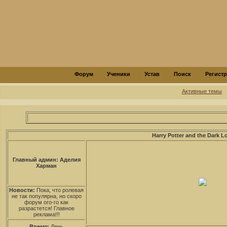
Форум
Ученики
Устав
Поиск
Регист
Активные темы
Harry Potter and the Dark L
Главный админ: Аделия
Харман
Новости:
Пока, что ролевая
не так популярна, но скоро
форум ого-го как
разрастется! Главное
реклама!!!
Время:
День