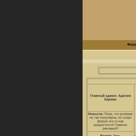
Фор
Главный админ: Аделия
Харман
Новости:
Пока, что ролевая
не так популярна, но скоро
форум ого-го как
разрастется! Главное
реклама!!!
Время:
День