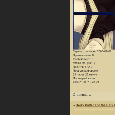
Зарегистрирован
: 2008-07-02
Приглашений:
0
Сообщений:
97
Уважение:
[+0/-0]
Позитив:
[+0/-0]
Провел на форуме:
18 часов 26 минут
Последний визит:
2008-10-06 19:20:23
Страница:
1
»
Harry Potter and the Dark