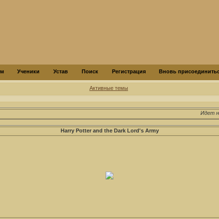
ум
Ученики
Устав
Поиск
Регистрация
Вновь присоединитьс
Активные темы
Идет на
Harry Potter and the Dark Lord's Army