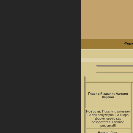
Фор
Главный админ: Аделия
Харман
Новости:
Пока, что ролевая
не так популярна, но скоро
форум ого-го как
разрастется! Главное
реклама!!!
Время:
День