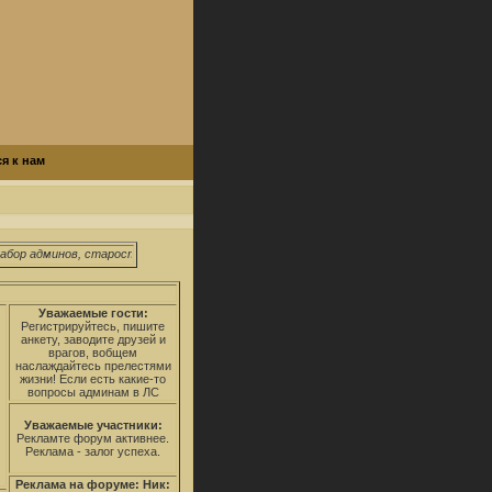
я к нам
бор админов, старосты школы и факультетов.
Уважаемые гости:
Регистрируйтесь, пишите
анкету, заводите друзей и
врагов, вобщем
наслаждайтесь прелестями
жизни! Если есть какие-то
вопросы админам в ЛС
Уважаемые участники:
Рекламте форум активнее.
Реклама - залог успеха.
Реклама на форуме: Ник: