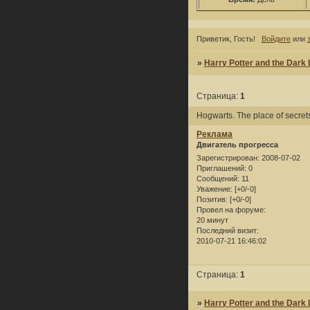
Приветик, Гость!
Войдите
или
»
Harry Potter and the Dark
Страница:
1
Hogwarts. The place of secret
Реклама
Двигатель прогресса
Зарегистрирован
: 2008-07-02
Приглашений:
0
Сообщений:
11
Уважение:
[+0/-0]
Позитив:
[+0/-0]
Провел на форуме:
20 минут
Последний визит:
2010-07-21 16:46:02
Страница:
1
»
Harry Potter and the Dark