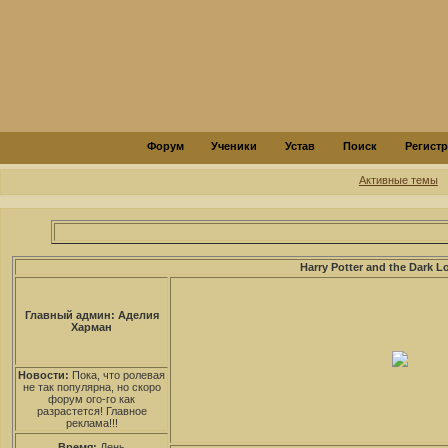
Форум
Ученики
Устав
Поиск
Регист
Активные темы
Harry Potter and the Dark L
Главный админ: Аделия
Харман
Новости:
Пока, что ролевая
не так популярна, но скоро
форум ого-го как
разрастется! Главное
реклама!!!
Время:
День