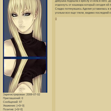
Девушка подошла к креслу и села в него. Д
отдохнуть от кошмара который сегодня ей 
Сладко потянувшись Аделия уставилась в к
угольки все еще тлели, видимо последний к
0
Зарегистрирован
: 2008-07-02
Приглашений:
0
Сообщений:
97
Уважение:
[+0/-0]
Позитив:
[+0/-0]